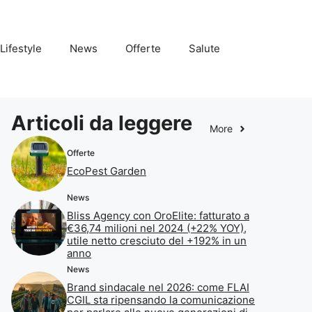
Lifestyle
News
Offerte
Salute
Articoli da leggere
More
Offerte
EcoPest Garden
News
Bliss Agency con OroElite: fatturato a
€36,74 milioni nel 2024 (+22% YOY),
utile netto cresciuto del +192% in un
anno
News
Brand sindacale nel 2026: come FLAI
CGIL sta ripensando la comunicazione