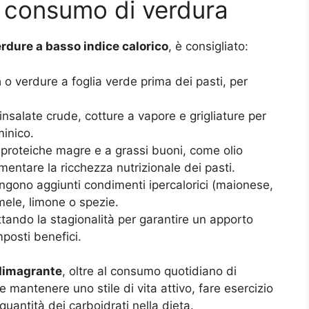
il consumo di verdura
rdure a basso indice calorico
, è consigliato:
a
o verdure a foglia verde prima dei pasti, per
 insalate crude, cotture a vapore e grigliature per
minico.
 proteiche magre e a grassi buoni, come olio
mentare la ricchezza nutrizionale dei pasti.
vengono aggiunti condimenti ipercalorici (maionese,
 mele, limone o spezie.
uttando la stagionalità per garantire un apporto
mposti benefici.
 dimagrante
, oltre al consumo quotidiano di
mantenere uno stile di vita attivo, fare esercizio
 quantità dei carboidrati nella dieta.