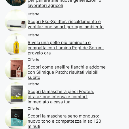
per parlare alle nuove generazioni di
lavoratori agricoli
Offerte
Scopri Eko‑Splitter: riscaldamento e
ventilazione smart per ogni ambiente
Offerte
Rivela una pelle più luminosa e
compatta con Lumina Peptide Serum:
provalo ora
Offerte
Scopri come snellire fianchi e addome
con Slimique Patch: risultati visibili
subito
Offerte
Scopri la maschera piedi Footea:
idratazione intensa e comfort
immediato a casa tua
Offerte
Scopri la maschera seno monouso:
nuovo tono e compattezza in soli 20
minuti