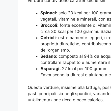
verdure condividono caratteristiche simili
Spinaci
: solo 23 kcal per 100 gram
vegetali, vitamine e minerali, con a
Broccoli
: fonte eccellente di vitam
circa 30 kcal per 100 grammi. Sazian
Cetrioli
: estremamente leggeri, cir
proprietà diuretiche, contribuiscono
dell’organismo.
Sedano
: composto al 94% da acqua
controllare l’appetito e aumentare il
Asparagi
: 27 kcal per 100 grammi, 
Favoriscono la diuresi e aiutano a c
Queste verdure, insieme alla lattuga, pos
pasti principali sia negli spuntini, varian
un’alimentazione ricca e poco calorica.