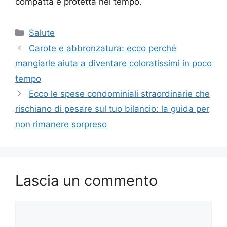
compatta e protetta nel tempo.
Categorie
Salute
Carote e abbronzatura: ecco perché
mangiarle aiuta a diventare coloratissimi in poco
tempo
Ecco le spese condominiali straordinarie che
rischiano di pesare sul tuo bilancio: la guida per
non rimanere sorpreso
Lascia un commento
Commento