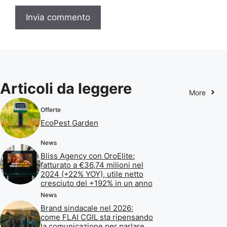
Articoli da leggere
More
Offerte
EcoPest Garden
News
Bliss Agency con OroElite:
fatturato a €36,74 milioni nel
2024 (+22% YOY), utile netto
cresciuto del +192% in un anno
News
Brand sindacale nel 2026:
come FLAI CGIL sta ripensando
la comunicazione per parlare