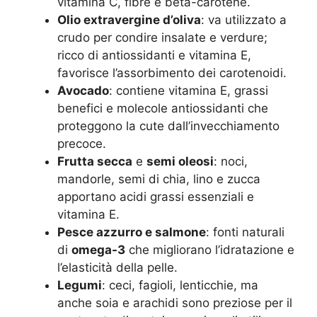
vitamina C, fibre e beta-carotene.
Olio extravergine d’oliva
: va utilizzato a
crudo per condire insalate e verdure;
ricco di antiossidanti e vitamina E,
favorisce l’assorbimento dei carotenoidi.
Avocado
: contiene vitamina E, grassi
benefici e molecole antiossidanti che
proteggono la cute dall’invecchiamento
precoce.
Frutta secca
e
semi oleosi
: noci,
mandorle, semi di chia, lino e zucca
apportano acidi grassi essenziali e
vitamina E.
Pesce azzurro e salmone
: fonti naturali
di
omega-3
che migliorano l’idratazione e
l’elasticità della pelle.
Legumi
: ceci, fagioli, lenticchie, ma
anche soia e arachidi sono preziose per il