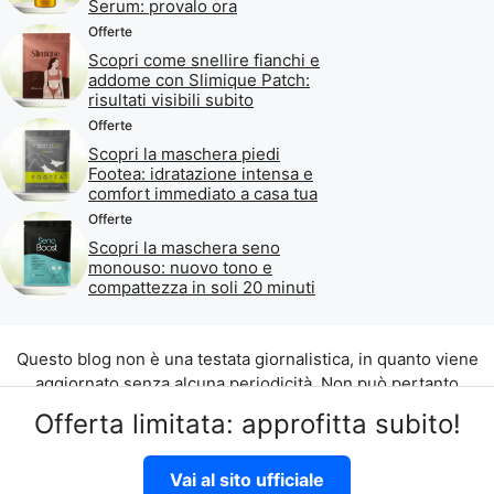
Serum: provalo ora
Offerte
Scopri come snellire fianchi e
addome con Slimique Patch:
risultati visibili subito
Offerte
Scopri la maschera piedi
Footea: idratazione intensa e
comfort immediato a casa tua
Offerte
Scopri la maschera seno
monouso: nuovo tono e
compattezza in soli 20 minuti
Questo blog non è una testata giornalistica, in quanto viene
aggiornato senza alcuna periodicità. Non può pertanto
considerarsi un prodotto editoriale ai sensi della legge n. 62
Offerta limitata: approfitta subito!
del 07.03.2001.
©2026 di Aliados Srl C.da Piana Romana snc, 90010 Lascari
Vai al sito ufficiale
(PA) P.IVA 07262700821