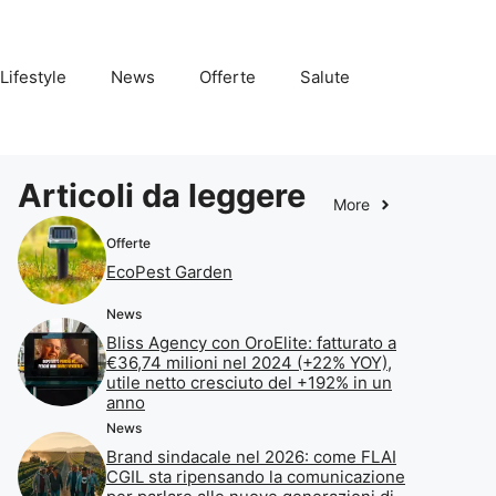
Lifestyle
News
Offerte
Salute
Articoli da leggere
More
Offerte
EcoPest Garden
News
Bliss Agency con OroElite: fatturato a
€36,74 milioni nel 2024 (+22% YOY),
utile netto cresciuto del +192% in un
anno
News
Brand sindacale nel 2026: come FLAI
CGIL sta ripensando la comunicazione