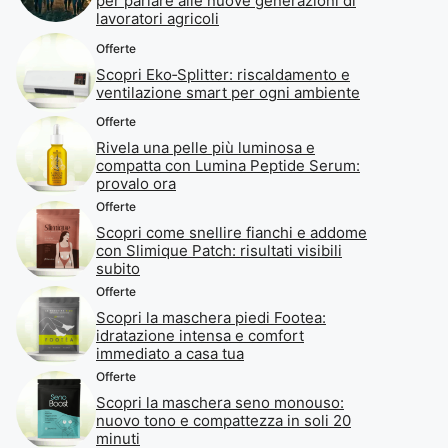
per parlare alle nuove generazioni di
lavoratori agricoli
Offerte
Scopri Eko‑Splitter: riscaldamento e
ventilazione smart per ogni ambiente
Offerte
Rivela una pelle più luminosa e
compatta con Lumina Peptide Serum:
provalo ora
Offerte
Scopri come snellire fianchi e addome
con Slimique Patch: risultati visibili
subito
Offerte
Scopri la maschera piedi Footea:
idratazione intensa e comfort
immediato a casa tua
Offerte
Scopri la maschera seno monouso:
nuovo tono e compattezza in soli 20
minuti