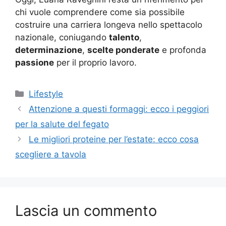
chi vuole comprendere come sia possibile
costruire una carriera longeva nello spettacolo
nazionale, coniugando
talento
,
determinazione
,
scelte ponderate
e profonda
passione
per il proprio lavoro.
Categorie
Lifestyle
Attenzione a questi formaggi: ecco i peggiori
per la salute del fegato
Le migliori proteine per l’estate: ecco cosa
scegliere a tavola
Lascia un commento