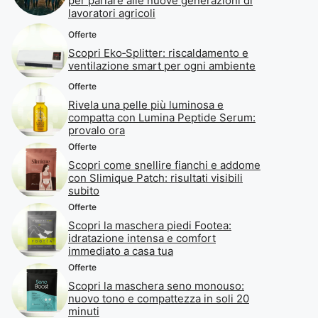
per parlare alle nuove generazioni di
lavoratori agricoli
Offerte
Scopri Eko‑Splitter: riscaldamento e
ventilazione smart per ogni ambiente
Offerte
Rivela una pelle più luminosa e
compatta con Lumina Peptide Serum:
provalo ora
Offerte
Scopri come snellire fianchi e addome
con Slimique Patch: risultati visibili
subito
Offerte
Scopri la maschera piedi Footea:
idratazione intensa e comfort
immediato a casa tua
Offerte
Scopri la maschera seno monouso:
nuovo tono e compattezza in soli 20
minuti