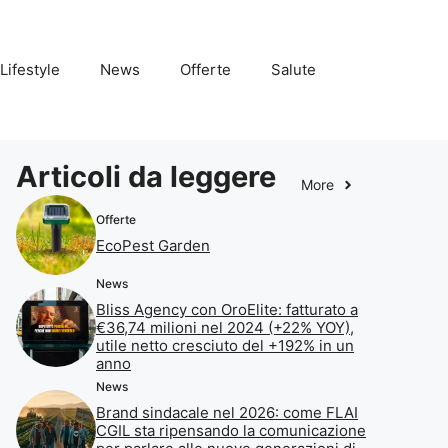
Lifestyle
News
Offerte
Salute
Articoli da leggere
More
Offerte
EcoPest Garden
News
Bliss Agency con OroElite: fatturato a
€36,74 milioni nel 2024 (+22% YOY),
utile netto cresciuto del +192% in un
anno
News
Brand sindacale nel 2026: come FLAI
CGIL sta ripensando la comunicazione